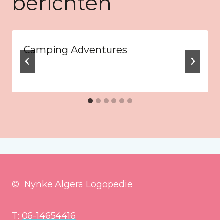
berichten
Camping Adventures
© Nynke Algera Logopedie
T:
06-14654416